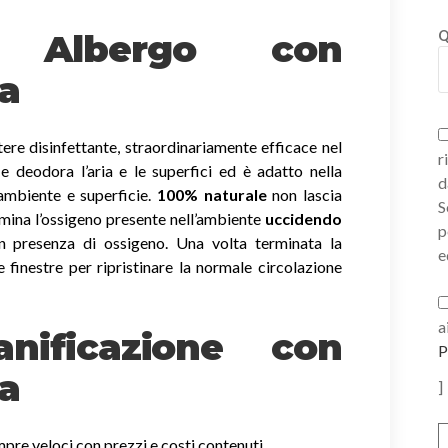
ni Albergo con
Q
ia
ere disinfettante, straordinariamente efficace nel
r
a e deodora l’aria e le superfici ed è adatto nella
d
 ambiente e superficie.
100% naturale
non lascia
S
imina l’ossigeno presente nell’ambiente
uccidendo
p
 presenza di ossigeno. Una volta terminata la
e
e finestre per ripristinare la normale circolazione
a
nificazione con
P
ia
]
mpre veloci con prezzi e costi contenuti,