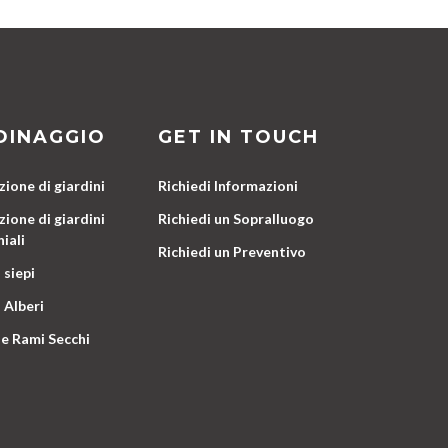
DINAGGIO
GET IN TOUCH
ione di giardini
Richiedi Informazioni
ione di giardini
Richiedi un Sopralluogo
iali
Richiedi un Preventivo
 siepi
 Alberi
e Rami Secchi