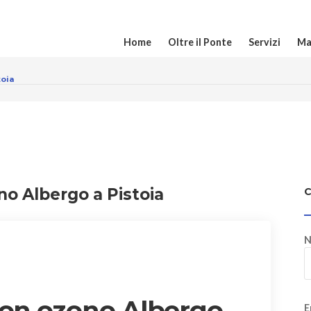
Home
Oltre il Ponte
Servizi
Ma
toia
no Albergo a Pistoia
N
con ozono Albergo
E