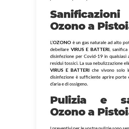
Sanificazio
Ozono
a Pisto
L’
OZONO
è un gas naturale ad alto pot
debellare
VIRUS E BATTERI
, sanific
disinfezione per Covid-19 in qualsiasi
residui tossici.
La sua nebulizzazione el
VIRUS E BATTERI
che vivono solo in
disinfezione è sufficiente aprire porte 
d’aria e di ossigeno.
Pulizia e sa
Ozono a Pisto
I preventivi per le vostre pulizie sono se