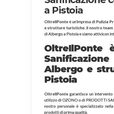
a Pistoia
OltreIlPonte
è un’impresa di
Pulizia P
e strutture turistiche. il nostro team
di Albergo a Pistoia e siamo attivicon inte
OltreIlPonte 
Sanificazion
Albergo e stru
Pistoia
OltreIlPonte
garantisce un intervento r
utilizzo di OZONO o di PRODOTTI SANIF
nostro personale è specializzato nella
prodotti di prima qualità.