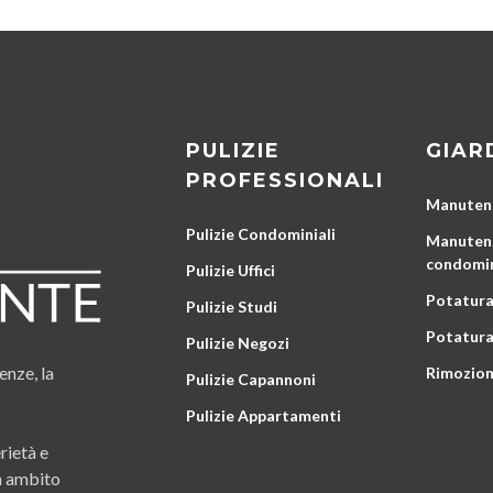
PULIZIE
GIAR
PROFESSIONALI
Manutenz
Pulizie Condominiali
Manutenz
condomin
Pulizie Uffici
Potatura
Pulizie Studi
Potatura
Pulizie Negozi
enze, la
Rimozion
Pulizie Capannoni
Pulizie Appartamenti
rietà e
n ambito