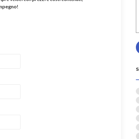
impegno
!