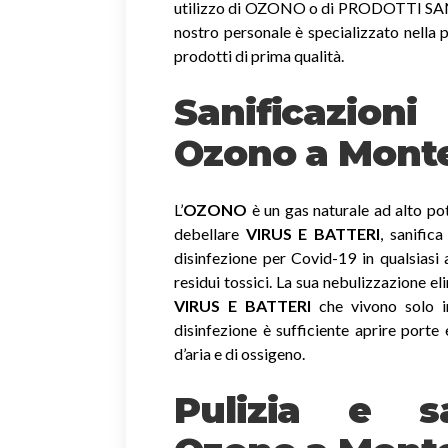
utilizzo di OZONO o di PRODOTTI SANIF
nostro personale è specializzato nella p
prodotti di prima qualità.
Sanificazion
Ozono
a Mont
L’
OZONO
è un gas naturale ad alto pot
debellare
VIRUS E BATTERI
, sanific
disinfezione per Covid-19 in qualsiasi
residui tossici.
La sua nebulizzazione el
VIRUS E BATTERI
che vivono solo in
disinfezione è sufficiente aprire porte 
d’aria e di ossigeno.
Pulizia e sa