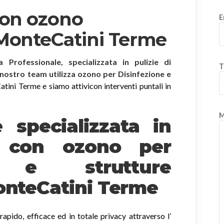
con ozono
E
 MonteCatini Terme
ia Professionale, specializzata in pulizie di
T
l nostro team utilizza ozono per Disinfezione e
ini Terme e siamo attivicon interventi puntali in
M
è specializzata in
e
con ozono
per
o e strutture
MonteCatini Terme
apido, efficace ed in totale privacy attraverso l’