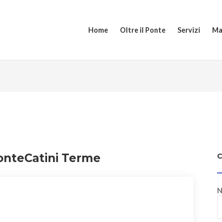
Home
Oltre il Ponte
Servizi
Ma
MonteCatini Terme
N