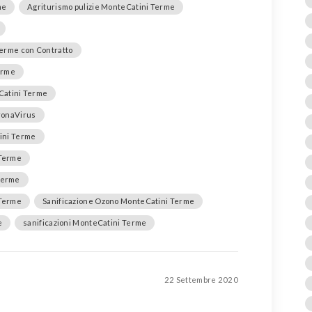
me
Agriturismo pulizie MonteCatini Terme
Terme con Contratto
erme
eCatini Terme
oronaVirus
tini Terme
 Terme
Terme
 Terme
Sanificazione Ozono MonteCatini Terme
e
sanificazioni MonteCatini Terme
22 Settembre 2020