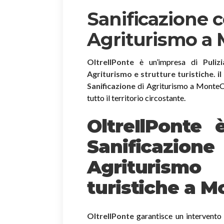
Sanificazione 
Agriturismo a
OltreIlPonte
è un’impresa di
Puliz
Agriturismo e strutture turistiche. i
Sanificazione
di Agriturismo a MonteCat
tutto il territorio circostante.
OltreIlPonte 
Sanificazion
Agriturism
turistiche a 
OltreIlPonte
garantisce un intervento r