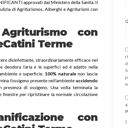
ICANTI approvati dal Ministero della Sanità. Il
ulizia di Agriturismos, Alberghi e Agriturismi con
Q
i Agriturismo con
eCatini Terme
r
ere disinfettante, straordinariamente efficace nel
d
a e deodora l’aria e le superfici ed è adatto nella
S
 ambiente e superficie.
100% naturale
non lascia
p
imina l’ossigeno presente nell’ambiente
uccidendo
e
 presenza di ossigeno. Una volta terminata la
e finestre per ripristinare la normale circolazione
a
P
nificazione con
]