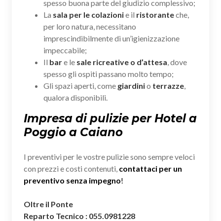
spesso buona parte del giudizio complessivo;
La
sala per le colazioni
e il
ristorante
che,
per loro natura, necessitano
imprescindibilmente di un’igienizzazione
impeccabile;
Il
bar
e le
sale ricreative o d’attesa
, dove
spesso gli ospiti passano molto tempo;
Gli spazi aperti, come
giardini
o
terrazze
,
qualora disponibili.
Impresa di pulizie per Hotel a
Poggio a Caiano
I preventivi per le vostre pulizie sono sempre veloci
con prezzi e costi contenuti,
contattaci per un
preventivo senza impegno
!
Oltre il Ponte
Reparto Tecnico : 055.0981228