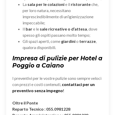
La
sala per le colazioni
e il
ristorante
che,
per loro natura, necessitano
imprescindibilmente di un’igienizzazione
impeccabile;
Il
bar
e le
sale ricreative o d’attesa
, dove
spesso gli ospiti passano molto tempo;
Gli spazi aperti, come
giardini
o
terrazze
,
qualora disponibili.
Impresa di pulizie per Hotel a
Poggio a Caiano
I preventivi per le vostre pulizie sono sempre veloci
con prezzi e costi contenuti,
contattaci per un
preventivo senza impegno
!
Oltre il Ponte
Reparto Tecnico : 055.0981228