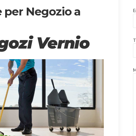
e per Negozio a
E
gozi Vernio
T
M