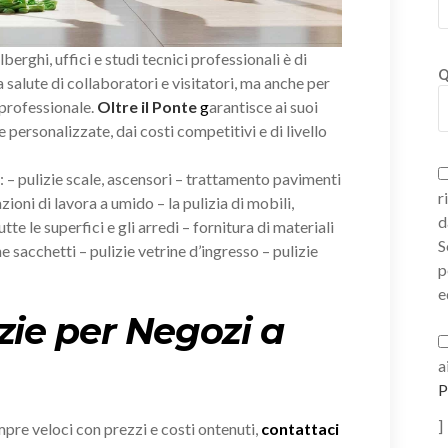
alberghi, uffici e studi tecnici professionali è di
Q
salute di collaboratori e visitatori, ma anche per
 professionale.
Oltre il Ponte
g
arantisce ai suoi
e personalizzate, dai costi competitivi e di livello
i: – pulizie scale, ascensori – trattamento pavimenti
r
zioni di lavora a umido – la pulizia di mobili,
d
tte le superfici e gli arredi – fornitura di materiali
S
e sacchetti – pulizie vetrine d’ingresso – pulizie
p
e
zie per Negozi a
a
P
]
empre veloci con prezzi e costi ontenuti,
contattaci