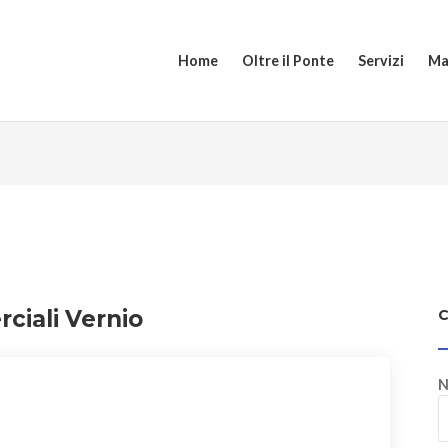
Home
Oltre il Ponte
Servizi
Ma
ciali Vernio
N