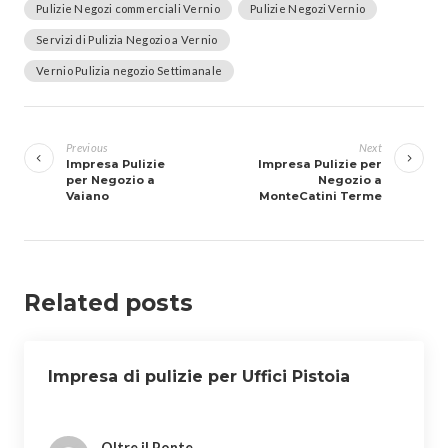
Pulizie Negozi commerciali Vernio
Pulizie Negozi Vernio
Servizi di Pulizia Negozio a Vernio
Vernio Pulizia negozio Settimanale
Navigazione
articoli
Previous
Next
Impresa Pulizie
Impresa Pulizie per
per Negozio a
Negozio a
Vaiano
MonteCatini Terme
Related posts
Impresa di pulizie per Uffici Pistoia
Oltre il Ponte