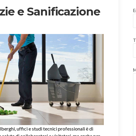
zie e Sanificazione
E
T
M
alberghi, uffici e studi tecnici professionali è di
salute di collaboratori e visitatori, ma anche per