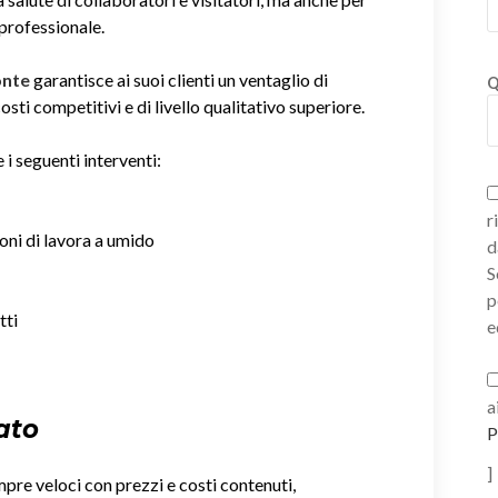
 professionale.
Ponte
garantisce ai suoi clienti un ventaglio di
Q
sti competitivi e di livello qualitativo superiore.
 i seguenti interventi:
r
ioni di lavora a umido
d
S
p
tti
e
a
ato
P
]
mpre veloci con prezzi e costi contenuti,