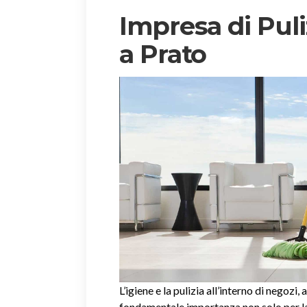
Impresa di Puli
a Prato
L’igiene e la pulizia all’interno di negozi, 
fondamentale importanza non solo per la 