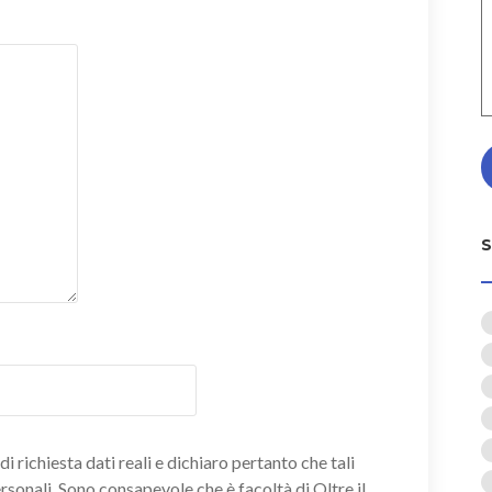
i richiesta dati reali e dichiaro pertanto che tali
ersonali. Sono consapevole che è facoltà di Oltre il