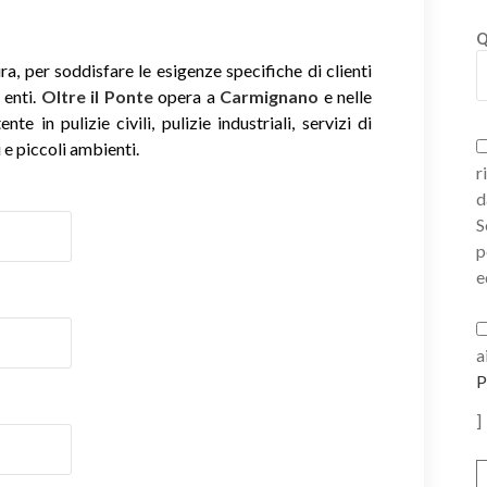
Q
, per soddisfare le esigenze specifiche di clienti
 enti.
Oltre il Ponte
opera a
Carmignano
e nelle
e in pulizie civili, pulizie industriali, servizi di
 e piccoli ambienti.
r
d
S
p
e
a
P
]