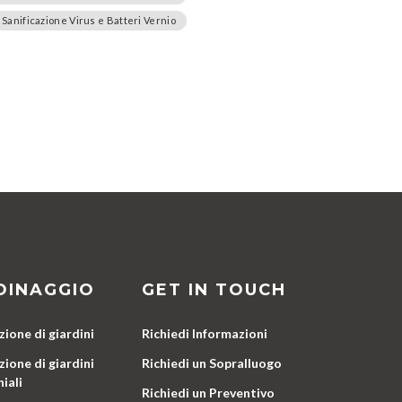
Sanificazione Virus e Batteri Vernio
DINAGGIO
GET IN TOUCH
ione di giardini
Richiedi Informazioni
ione di giardini
Richiedi un Sopralluogo
iali
Richiedi un Preventivo