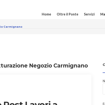
Home
Oltre il Ponte
Servizi
Ma
ozio Carmignano
utturazione Negozio Carmignano
N
 Post Lavori a
E