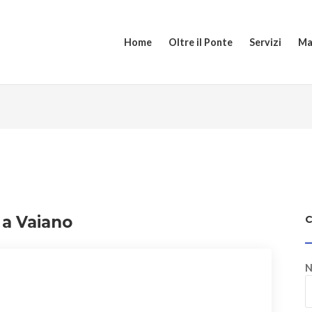
Home
Oltre il Ponte
Servizi
Ma
 a Vaiano
N