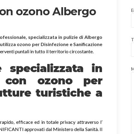
con ozono Albergo
E
rofessionale, specializzata in pulizie di Albergo
T
 utilizza ozono per Disinfezione e Sanificazione
rventi puntali in tutto il territorio circostante.
è specializzata in
M
e
con ozono
per
tture turistiche a
apido, efficace ed in totale privacy attraverso l’
ICANTI approvati dal Ministero della Sanità. Il