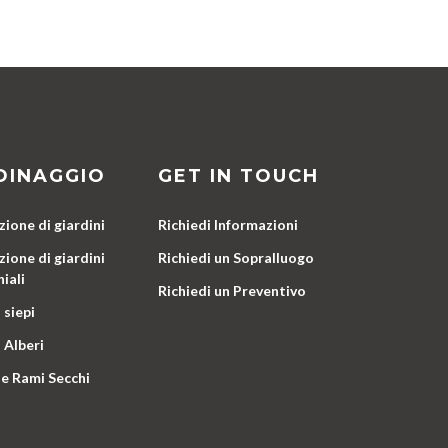
DINAGGIO
GET IN TOUCH
ione di giardini
Richiedi Informazioni
ione di giardini
Richiedi un Sopralluogo
iali
Richiedi un Preventivo
 siepi
 Alberi
e Rami Secchi