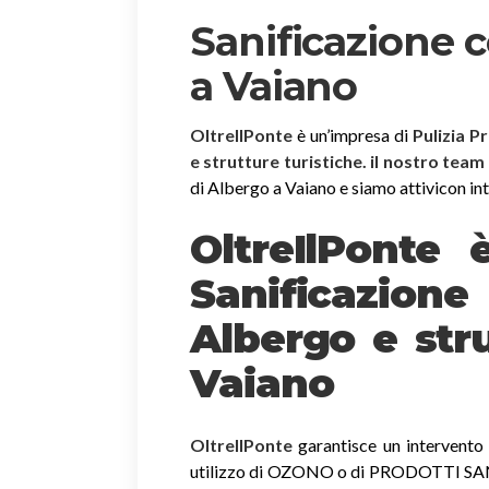
Sanificazione 
a Vaiano
OltreIlPonte
è un’impresa di
Pulizia P
e strutture turistiche. il nostro team
di Albergo a Vaiano e siamo attivicon inte
OltreIlPonte 
Sanificazion
Albergo e stru
Vaiano
OltreIlPonte
garantisce un intervento r
utilizzo di OZONO o di PRODOTTI SANIF