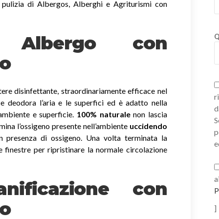
 pulizia di Albergos, Alberghi e Agriturismi con
ni Albergo con
Q
no
ere disinfettante, straordinariamente efficace nel
r
a e deodora l’aria e le superfici ed è adatto nella
d
 ambiente e superficie.
100% naturale
non lascia
S
imina l’ossigeno presente nell’ambiente
uccidendo
p
 presenza di ossigeno. Una volta terminata la
e
e finestre per ripristinare la normale circolazione
a
nificazione con
P
no
]