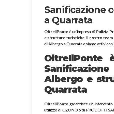
Sanificazione 
a Quarrata
OltreIlPonte
è un’impresa di
Pulizia P
e strutture turistiche. il nostro team
di Albergo a Quarrata e siamo attivicon in
OltreIlPonte 
Sanificazion
Albergo e stru
Quarrata
OltreIlPonte
garantisce un intervento r
utilizzo di OZONO o di PRODOTTI SANIF