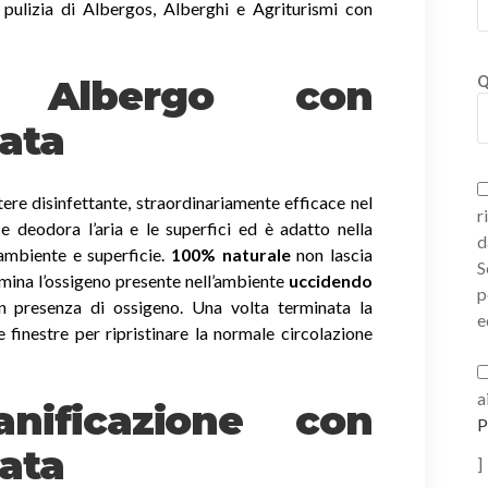
 pulizia di Albergos, Alberghi e Agriturismi con
ni Albergo con
Q
ata
ere disinfettante, straordinariamente efficace nel
r
a e deodora l’aria e le superfici ed è adatto nella
d
 ambiente e superficie.
100% naturale
non lascia
S
imina l’ossigeno presente nell’ambiente
uccidendo
p
 presenza di ossigeno. Una volta terminata la
e
e finestre per ripristinare la normale circolazione
a
nificazione con
P
ata
]