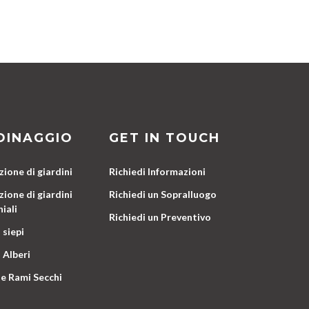
DINAGGIO
GET IN TOUCH
ione di giardini
Richiedi Informazioni
ione di giardini
Richiedi un Sopralluogo
iali
Richiedi un Preventivo
 siepi
 Alberi
e Rami Secchi