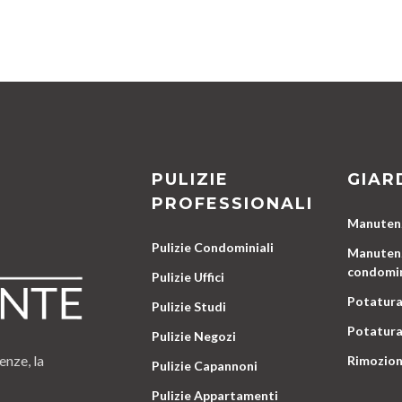
PULIZIE
GIAR
PROFESSIONALI
Manutenz
Pulizie Condominiali
Manutenz
condomin
Pulizie Uffici
Potatura
Pulizie Studi
Potatura
Pulizie Negozi
enze, la
Rimozion
Pulizie Capannoni
Pulizie Appartamenti