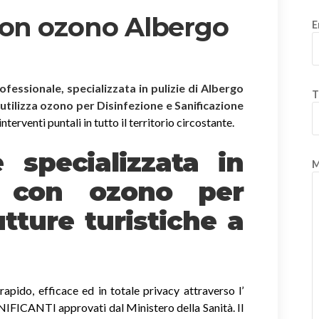
con ozono Albergo
E
rofessionale, specializzata in pulizie di Albergo
T
 utilizza ozono per Disinfezione e Sanificazione
terventi puntali in tutto il territorio circostante.
è specializzata in
M
e
con ozono
per
tture turistiche a
apido, efficace ed in totale privacy attraverso l’
ICANTI approvati dal Ministero della Sanità. Il