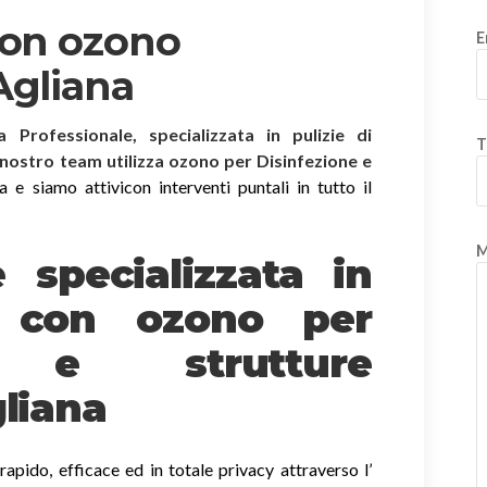
con ozono
E
Agliana
ia Professionale, specializzata in pulizie di
T
l nostro team utilizza ozono per Disinfezione e
 e siamo attivicon interventi puntali in tutto il
M
è specializzata in
e
con ozono
per
o e strutture
gliana
apido, efficace ed in totale privacy attraverso l’