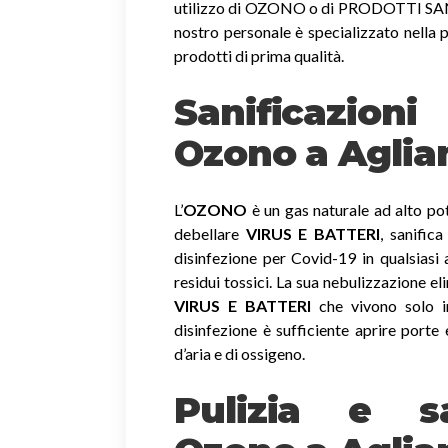
utilizzo di OZONO o di PRODOTTI SANIF
nostro personale è specializzato nella p
prodotti di prima qualità.
Sanificazion
Ozono
a Aglia
L’
OZONO
è un gas naturale ad alto pot
debellare
VIRUS E BATTERI
, sanific
disinfezione per Covid-19 in qualsiasi
residui tossici.
La sua nebulizzazione el
VIRUS E BATTERI
che vivono solo in
disinfezione è sufficiente aprire porte 
d’aria e di ossigeno.
Pulizia e sa