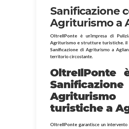
Sanificazione 
Agriturismo a 
OltreIlPonte
è un’impresa di
Puliz
Agriturismo e strutture turistiche. i
Sanificazione
di Agriturismo a Agliana
territorio circostante.
OltreIlPonte 
Sanificazion
Agriturism
turistiche a A
OltreIlPonte
garantisce un intervento r