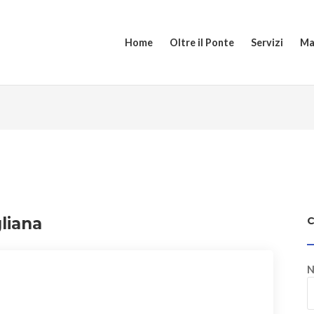
Home
Oltre il Ponte
Servizi
Ma
liana
N