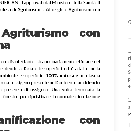
ICANTI approvati dal Ministero della Sanità. Il
ulizia di Agriturismos, Alberghi e Agriturismi con
Q
i Agriturismo con
na
r
ere disinfettante, straordinariamente efficace nel
d
a e deodora l’aria e le superfici ed è adatto nella
S
 ambiente e superficie.
100% naturale
non lascia
p
imina l’ossigeno presente nell’ambiente
uccidendo
e
 presenza di ossigeno. Una volta terminata la
e finestre per ripristinare la normale circolazione
a
P
nificazione con
]