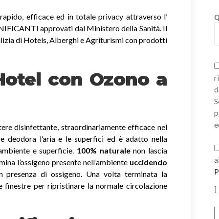
apido, efficace ed in totale privacy attraverso l’
Q
ICANTI approvati dal Ministero della Sanità. Il
lizia di Hotels, Alberghi e Agriturismi con prodotti
 Hotel con Ozono
a
r
d
S
p
e
ere disinfettante, straordinariamente efficace nel
a e deodora l’aria e le superfici ed è adatto nella
 ambiente e superficie.
100% naturale
non lascia
a
imina l’ossigeno presente nell’ambiente
uccidendo
P
 presenza di ossigeno. Una volta terminata la
e finestre per ripristinare la normale circolazione
]