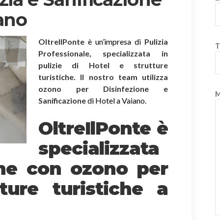
iano
OltreIlPonte
è un’impresa di
Pulizia
T
Professionale, specializzata in
pulizie di Hotel e strutture
turistiche. Il nostro team utilizza
ozono per Disinfezione e
M
Sanificazione
di Hotel a Vaiano.
OltreIlPonte è
specializzata
one
con ozono
per
ture turistiche a