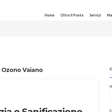
Home
Oltre il Ponte
Servizi
Ma
9 Ozono Vaiano
N
zia e Sanificazione
E