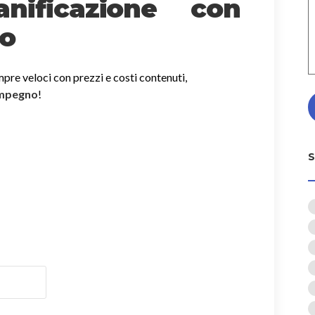
nificazione con
no
mpre veloci con prezzi e costi contenuti,
impegno
!