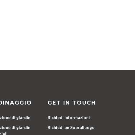
DINAGGIO
GET IN TOUCH
ione di giardini
Richiedi Informazioni
ione di giardini
Richiedi un Sopralluogo
iali