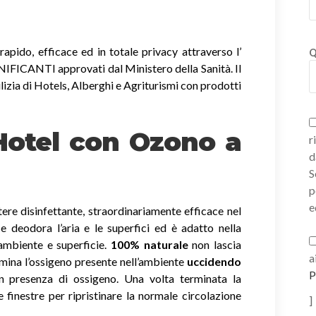
apido, efficace ed in totale privacy attraverso l’
Q
ICANTI approvati dal Ministero della Sanità. Il
lizia di Hotels, Alberghi e Agriturismi con prodotti
 Hotel con Ozono
a
r
d
S
p
e
ere disinfettante, straordinariamente efficace nel
a e deodora l’aria e le superfici ed è adatto nella
 ambiente e superficie.
100% naturale
non lascia
a
imina l’ossigeno presente nell’ambiente
uccidendo
P
 presenza di ossigeno. Una volta terminata la
e finestre per ripristinare la normale circolazione
]