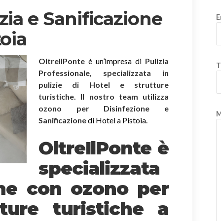
zia e Sanificazione
E
toia
OltreIlPonte
è un’impresa di
Pulizia
T
Professionale, specializzata in
pulizie di Hotel e strutture
turistiche. Il nostro team utilizza
ozono per Disinfezione e
M
Sanificazione
di Hotel a Pistoia.
OltreIlPonte è
specializzata
one
con ozono
per
ture turistiche a