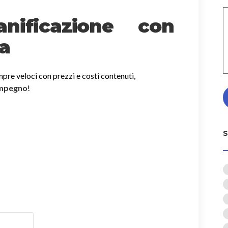
nificazione con
ia
mpre veloci con prezzi e costi contenuti,
impegno
!