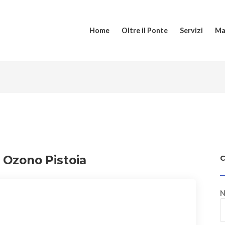
Home
Oltre il Ponte
Servizi
Ma
9 Ozono Pistoia
N