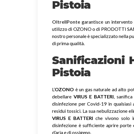
Pistoia
OltreIlPonte
garantisce un intervento r
utilizzo di OZONO o di PRODOTTI SANIF
nostro personale è specializzato nella pu
di prima qualità.
Sanificazioni
Pistoia
L’
OZONO
è un gas naturale ad alto pot
debellare
VIRUS E BATTERI
, sanific
disinfezione per Covid-19 in qualsiasi
residui tossici.
La sua nebulizzazione el
VIRUS E BATTERI
che vivono solo in
disinfezione è sufficiente aprire porte 
d’aria e di ossigeno.