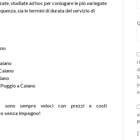
zate, studiate ad hoc per coniugare le più variegate
equenza, sia in termini di durata del servizio di
Q
ano
r
Caiano
d
 Caiano
S
aiano
p
a Poggio a Caiano
e
ie sono sempre veloci con prezzi e costi
ivo senza impegno
!
a
P
]