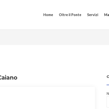
Home
Oltre il Ponte
Servizi
Ma
 Caiano
N