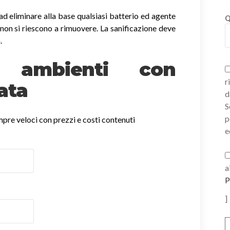
ad eliminare alla base qualsiasi batterio ed agente
Q
non si riescono a rimuovere. La sanificazione deve
.
ne ambienti con
r
ata
d
S
p
empre veloci con prezzi e costi contenuti
e
a
P
]