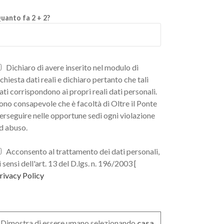
uanto fa 2 + 2?
Dichiaro di avere inserito nel modulo di
ichiesta dati reali e dichiaro pertanto che tali
ati corrispondono ai propri reali dati personali.
ono consapevole che è facoltà di Oltre il Ponte
erseguire nelle opportune sedi ogni violazione
d abuso.
Acconsento al trattamento dei dati personali,
i sensi dell'art. 13 del D.lgs. n. 196/2003 [
rivacy Policy
Dimostra di essere umano selezionando
casa
.