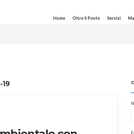
Home
Oltre il Ponte
Servizi
Ma
-19
N
ambientale con
E