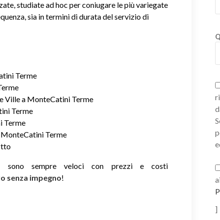
zate, studiate ad hoc per coniugare le più variegate
equenza, sia in termini di durata del servizio di
Q
atini Terme
 Terme
r
e Ville a MonteCatini Terme
d
tini Terme
S
ni Terme
p
 a MonteCatini Terme
e
itto
ie sono sempre veloci con prezzi e costi
ivo senza impegno
!
a
P
]