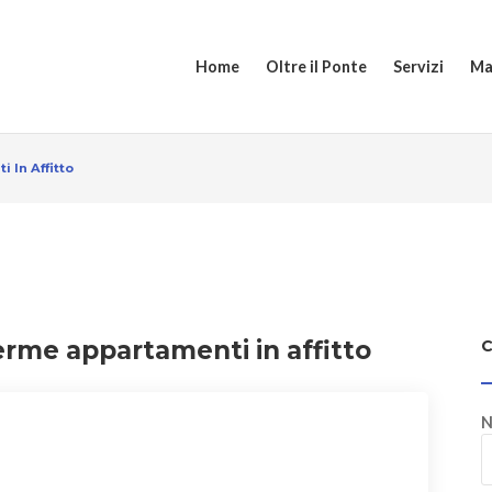
Home
Oltre il Ponte
Servizi
Ma
 In Affitto
erme appartamenti in affitto
N