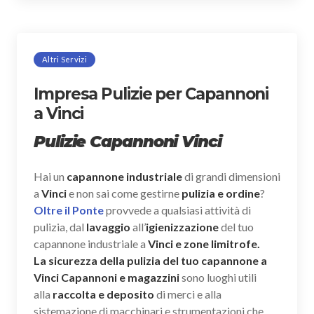
Altri Servizi
Impresa Pulizie per Capannoni
a Vinci
Pulizie Capannoni Vinci
Hai un
capannone industriale
di grandi dimensioni
a
Vinci
e non sai come gestirne
pulizia e ordine
?
Oltre il Ponte
provvede a qualsiasi attività di
pulizia, dal
lavaggio
all’
igienizzazione
del tuo
capannone industriale a
Vinci e zone limitrofe.
La sicurezza della pulizia del tuo capannone a
Vinci Capannoni e magazzini
sono luoghi utili
alla
raccolta e deposito
di merci e alla
sistemazione di macchinari e strumentazioni che