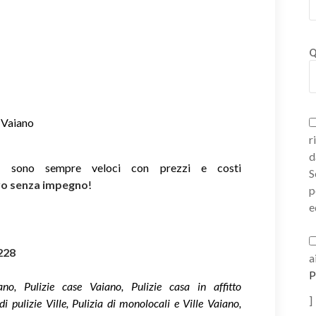
Q
a Vaiano
r
d
ie sono sempre veloci con prezzi e costi
S
ivo senza impegno
!
p
e
228
a
P
ano, Pulizie case Vaiano, Pulizie casa in affitto
]
i pulizie Ville, Pulizia di monolocali e Ville Vaiano,