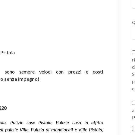
Q
 Pistoia
r
d
ie sono sempre veloci con prezzi e costi
S
ivo senza impegno
!
p
e
228
a
P
toia, Pulizie case Pistoia, Pulizie casa in affitto
]
i pulizie Ville, Pulizia di monolocali e Ville Pistoia,