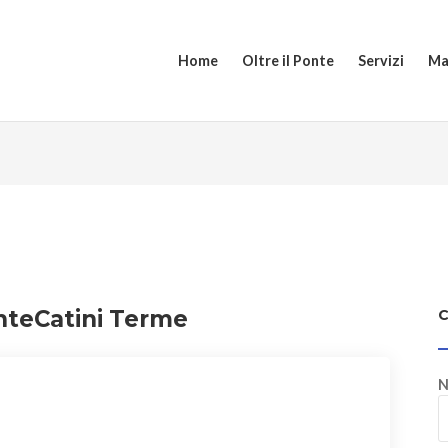
Home
Oltre il Ponte
Servizi
Ma
nteCatini Terme
N