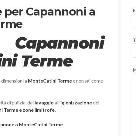
e per Capannoni a
E
erme
 Capannoni
T
ni Terme
M
i dimensioni a
MonteCatini Terme
e non sai come
tà di pulizia, dal
lavaggio
all’
igienizzazione
del
 Terme e zone limitrofe.
apannone a MonteCatini Terme