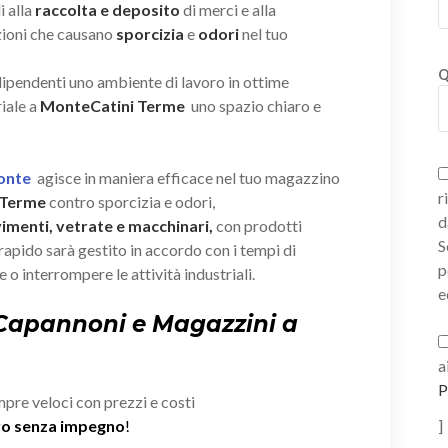
i alla
raccolta e deposito
di merci e alla
zioni che causano
sporcizia
e
odori
nel tuo
Q
 dipendenti uno ambiente di lavoro in ottime
iale a
MonteCatini Terme
uno spazio chiaro e
Ponte
agisce in maniera efficace nel tuo magazzino
r
 Terme
contro sporcizia e odori,
d
vimenti, vetrate e macchinari,
con prodotti
S
e rapido sarà gestito in accordo con i tempi di
p
 o interrompere le attività industriali.
e
 Capannoni e Magazzini a
a
P
mpre veloci con prezzi e costi
ivo senza impegno
!
]