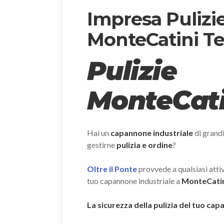
Impresa Pulizi
MonteCatini T
Pulizie
MonteCati
Hai un
capannone industriale
di grand
gestirne
pulizia e ordine
?
Oltre il Ponte
provvede a qualsiasi attivi
tuo capannone industriale a
MonteCatini
La sicurezza della pulizia del tuo c