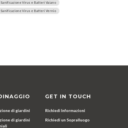
Sanificazione Virus e Batteri Vaiano
Sanificazione Virus e Batteri Vernio
DINAGGIO
GET IN TOUCH
ione di giardini
Richiedi Informazioni
ione di giardini
Richiedi un Sopralluogo
iali