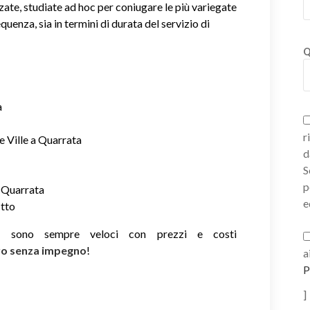
zate, studiate ad hoc per coniugare le più variegate
equenza, sia in termini di durata del servizio di
Q
a
r
e Ville a Quarrata
d
S
p
a Quarrata
e
itto
ie sono sempre veloci con prezzi e costi
ivo senza impegno
!
a
P
]