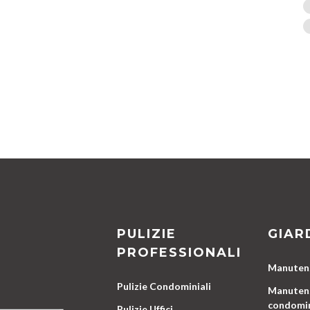
PULIZIE
GIAR
PROFESSIONALI
Manutenz
Pulizie Condominiali
Manutenz
condomin
Pulizie Uffici