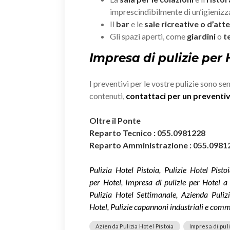
imprescindibilmente di un’igieniz
Il
bar
e le
sale ricreative o d’att
Gli spazi aperti, come
giardini
o
t
Impresa di pulizie per 
I preventivi per le vostre pulizie sono se
contenuti,
contattaci per un prevent
Oltre il Ponte
Reparto Tecnico : 055.0981228
Reparto Amministrazione : 055.0981
Pulizia Hotel Pistoia, Pulizie Hotel Pisto
per Hotel, Impresa di pulizie per Hotel a P
Pulizia Hotel Settimanale, Azienda Pulizi
Hotel, Pulizie capannoni industriali e commer
Azienda Pulizia Hotel Pistoia
Impresa di puli