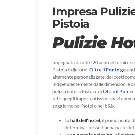
Impresa Pulizie
Pistoia
Pulizie Ho
Impegnata da oltre 20 anni nel fornire ser
Pistoia e dintorni,
Oltre il Ponte
g
aranti
altamente personalizzate, dai costi compet
Indipendentemente dalle dimensioni e dal n
pulizia hotel a Pistoia di
Oltre il Ponte
tutti quegli importantissimi spazi comuni
soggiorno nell’hotel o nel b&b.
La
hall dell’hotel
, il primo punto d
determina spesso buona parte del 
La
sala per le colazioni
e il
risto