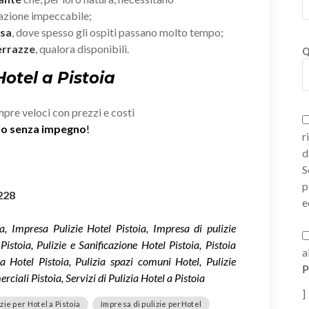
zazione impeccabile;
esa
, dove spesso gli ospiti passano molto tempo;
errazze
, qualora disponibili.
Q
Hotel a Pistoia
mpre veloci con prezzi e costi
ivo senza impegno
!
r
d
S
p
228
e
ia, Impresa Pulizie Hotel Pistoia, Impresa di pulizie
istoia, Pulizie e Sanificazione Hotel Pistoia, Pistoia
a
a Hotel Pistoia, Pulizia spazi comuni Hotel, Pulizie
P
ciali Pistoia, Servizi di Pulizia Hotel a Pistoia
]
zie per Hotel a Pistoia
Impresa di pulizie perHotel