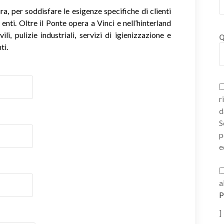
, per soddisfare le esigenze specifiche di clienti
 enti. Oltre il Ponte opera a Vinci e nell’hinterland
li, pulizie industriali, servizi di igienizzazione e
Q
ti.
r
d
S
p
e
a
P
]