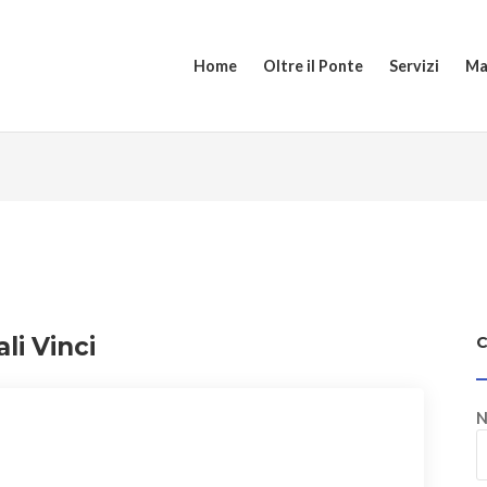
Home
Oltre il Ponte
Servizi
Ma
li Vinci
N