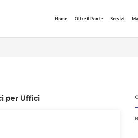
Home
Oltre il Ponte
Servizi
Ma
i per Uffici
N