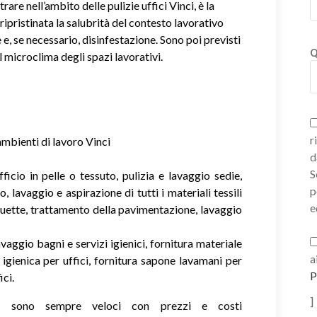
rare nell’ambito delle pulizie uffici Vinci, è la
ripristinata la salubrità del contesto lavorativo
e e, se necessario, disinfestazione. Sono poi previsti
Q
il microclima degli spazi lavorativi.
r
ambienti di lavoro Vinci
d
S
ficio in pelle o tessuto, pulizia e lavaggio sedie,
p
o, lavaggio e aspirazione di tutti i materiali tessili
e
uette, trattamento della pavimentazione, lavaggio
vaggio bagni e servizi igienici, fornitura materiale
a
a igienica per uffici, fornitura sapone lavamani per
P
ici.
]
ie sono sempre veloci con prezzi e costi