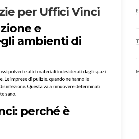
ie per Uffici Vinci
E
azione e
gli ambienti di
T
si polveri e altri materiali indesiderati dagli spazi
M
nte. Le imprese di pulizie, quando ne hanno le
disinfezione. Questa va a rimuovere determinati
te sano.
inci: perché è
?