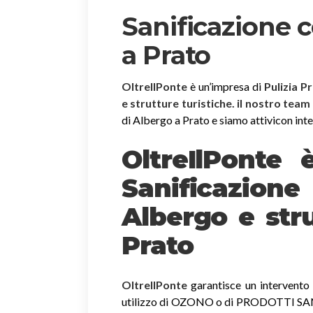
Sanificazione 
a Prato
OltreIlPonte
è un’impresa di
Pulizia P
e strutture turistiche. il nostro team
di Albergo a Prato e siamo attivicon interv
OltreIlPonte 
Sanificazion
Albergo e stru
Prato
OltreIlPonte
garantisce un intervento r
utilizzo di OZONO o di PRODOTTI SANIF