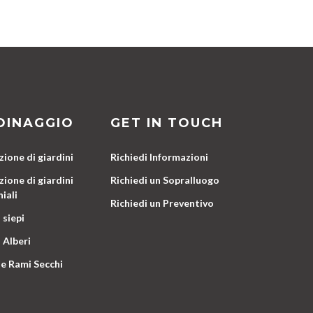
DINAGGIO
GET IN TOUCH
ione di giardini
Richiedi Informazioni
ione di giardini
Richiedi un Sopralluogo
iali
Richiedi un Preventivo
 siepi
 Alberi
e Rami Secchi