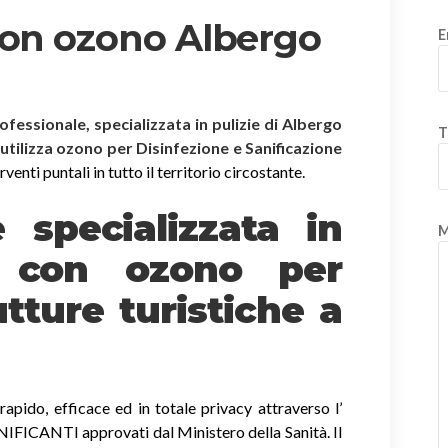
con ozono Albergo
E
rofessionale, specializzata in pulizie di Albergo
T
 utilizza ozono per Disinfezione e Sanificazione
enti puntali in tutto il territorio circostante.
è specializzata in
M
e
con ozono
per
tture turistiche a
apido, efficace ed in totale privacy attraverso l’
ICANTI approvati dal Ministero della Sanità. Il