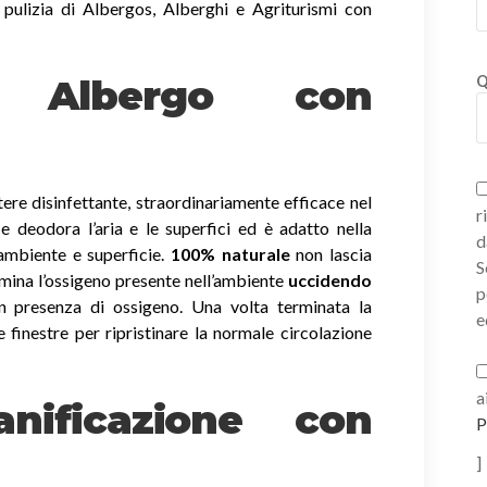
 pulizia di Albergos, Alberghi e Agriturismi con
ni Albergo con
Q
ere disinfettante, straordinariamente efficace nel
r
a e deodora l’aria e le superfici ed è adatto nella
d
 ambiente e superficie.
100% naturale
non lascia
S
imina l’ossigeno presente nell’ambiente
uccidendo
p
 presenza di ossigeno. Una volta terminata la
e
e finestre per ripristinare la normale circolazione
a
nificazione con
P
]