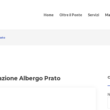
Home
Oltre il Ponte
Servizi
Ma
rato
cazione Albergo Prato
N