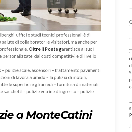
Q
alberghi, uffici e studi tecnici professionali è di
salute di collaboratori e visitatori, ma anche per
 professionale.
Oltre il Ponte
g
arantisce ai suoi
e personalizzate, dai costi competitivi e di livello
r
d
i: – pulizie scale, ascensori – trattamento pavimenti
S
zioni di lavora a umido – la pulizia di mobili,
p
tte le superfici e gli arredi – fornitura di materiali
e
e sacchetti – pulizie vetrine d’ingresso – pulizie
a
izie a MonteCatini
P
]