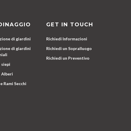
DINAGGIO
GET IN TOUCH
ione di giardini
Richiedi Informazioni
ione di giardini
Richiedi un Sopralluogo
iali
Richiedi un Preventivo
 siepi
 Alberi
e Rami Secchi