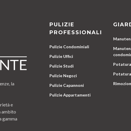
PULIZIE
GIAR
PROFESSIONALI
Manutenz
Pulizie Condominiali
Manutenz
condomin
Pulizie Uffici
Potatura
Pulizie Studi
Potatura
Pulizie Negozi
enze, la
Rimozion
Pulizie Capannoni
Pulizie Appartamenti
rietà e
n ambito
 una gamma