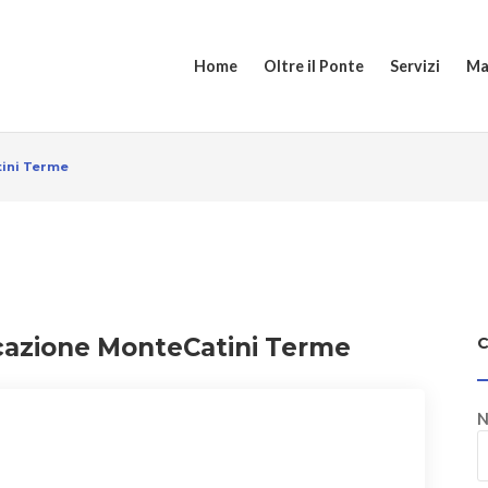
Home
Oltre il Ponte
Servizi
Ma
tini Terme
icazione MonteCatini Terme
N