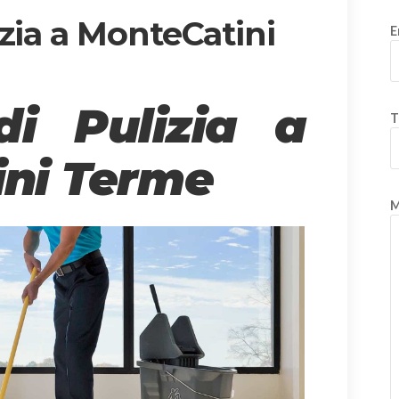
zia a MonteCatini
E
di Pulizia a
T
ni Terme
M