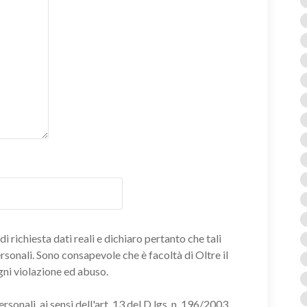
i richiesta dati reali e dichiaro pertanto che tali
ersonali. Sono consapevole che è facoltà di Oltre il
gni violazione ed abuso.
onali, ai sensi dell'art. 13 del D.lgs. n. 196/2003