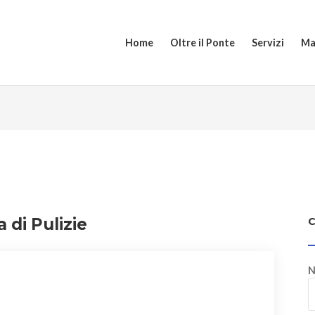
Home
Oltre il Ponte
Servizi
Ma
 di Pulizie
N