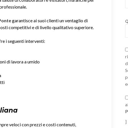
 professionale.
 Ponte
garantisce ai suoi clienti un ventaglio di
Q
sti competitivi e di livello qualitativo superiore.
re i seguenti interventi:
r
ioni di lavora a umido
d
S
a
p
tti
e
a
gliana
P
]
mpre veloci con prezzi e costi contenuti,