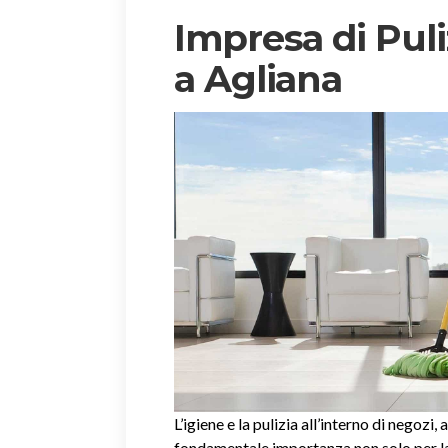
Impresa di Puli
a Agliana
L’igiene e la pulizia all’interno di negozi, 
fondamentale importanza non solo per la 