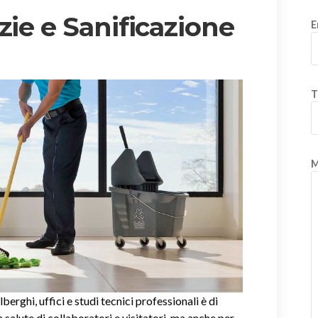
zie e Sanificazione
E
T
M
alberghi, uffici e studi tecnici professionali è di
salute di collaboratori e visitatori, ma anche per