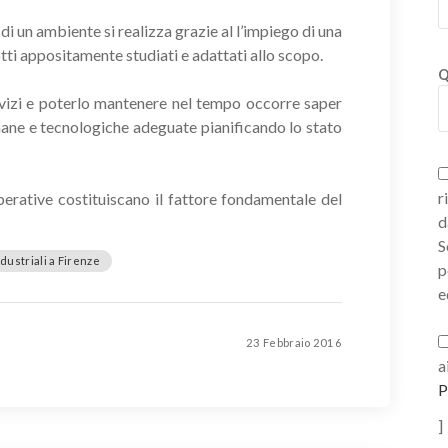
i un ambiente si realizza grazie al l’impiego di una
tti appositamente studiati e adattati allo scopo.
Q
rvizi e poterlo mantenere nel tempo occorre saper
mane e tecnologiche adeguate pianificando lo stato
r
perative costituiscano il fattore fondamentale del
d
S
ndustriali a Firenze
p
e
23 Febbraio 2016
a
P
]