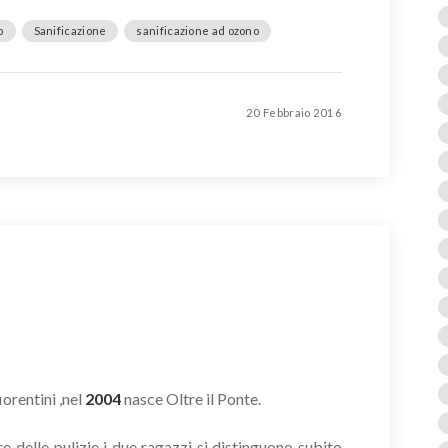
o
Sanificazione
sanificazione ad ozono
20 Febbraio 2016
orentini ,nel
2004
nasce Oltre il Ponte.
 delle pulizie i due ragazzi si distinguono subito