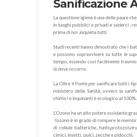
Sanificazione 
La questione igiene è una delle paure che
in luoghi pubblici o privati e sederci , 
prima di noi ,inquieta tutti.
Studi recenti hanno dimostrato che i bat
e possono sopravvivere su tutte le sup
tempo, essendo così facilmente trasmissi
là dove occorre.
La Oltre il Ponte per sanificare tutti i 
ministero della Sanità, ovvero la san
chimici e inquinanti è ecologico al 100%.
L’Ozono ha un alto potere ossidante:grazi
l’ozono è in grado di rompere le membran
di cellule batteriche, funhi,protozoi,vi
cimici, insetti, pulci, zecche e pidocchi.