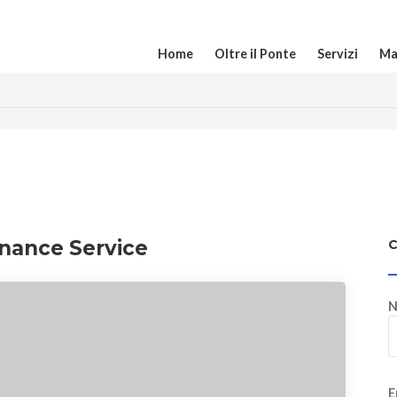
Home
Oltre il Ponte
Servizi
Ma
nance Service
N
E