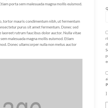
 Etiam porta sem malesuada magna mollis euismod.
Q
o, tortor mauris condimentum nibh, ut fermentum
 consectetur purus sit amet fermentum. Donec sed
e laoreet rutrum faucibus dolor auctor. Nulla vitae
r
rta sem malesuada magna mollis euismod. Etiam
d
mod. Donec ullamcorper nulla non metus auctor
S
p
e
a
P
]