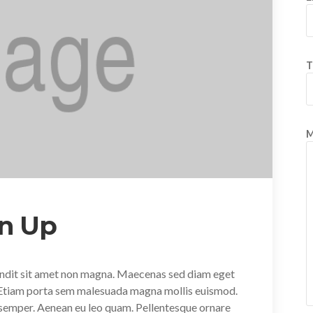
T
M
an Up
andit sit amet non magna. Maecenas sed diam eget
. Etiam porta sem malesuada magna mollis euismod.
d semper. Aenean eu leo quam. Pellentesque ornare