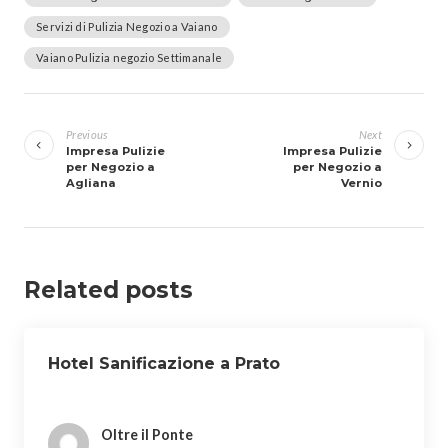
Servizi di Pulizia Negozio a Vaiano
Vaiano Pulizia negozio Settimanale
Navigazione
articoli
Previous
Next
Impresa Pulizie
Impresa Pulizie
per Negozio a
per Negozio a
Agliana
Vernio
Related posts
Hotel Sanificazione a Prato
Oltre il Ponte