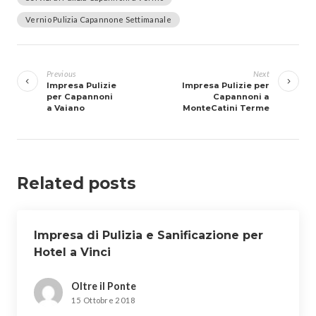
Vernio Pulizia Capannone Settimanale
Navigazione
articoli
Previous
Next
Impresa Pulizie
Impresa Pulizie per
per Capannoni
Capannoni a
a Vaiano
MonteCatini Terme
Related posts
Impresa di Pulizia e Sanificazione per
Hotel a Vinci
Oltre il Ponte
15 Ottobre 2018