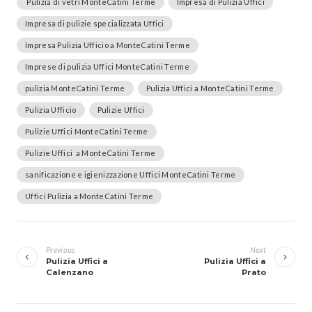
Pulizia di vetri MonteCatini Terme
Impresa di Pulizia Uffici
Impresa di pulizie specializzata Uffici
Impresa Pulizia Ufficio a MonteCatini Terme
Imprese di pulizia Uffici MonteCatini Terme
pulizia MonteCatini Terme
Pulizia Uffici a MonteCatini Terme
Pulizia Ufficio
Pulizie Uffici
Pulizie Uffici MonteCatini Terme
Pulizie Uffici a MonteCatini Terme
sanificazione e igienizzazione Uffici MonteCatini Terme
Uffici Pulizia a MonteCatini Terme
Navigazione
articoli
Previous
Next
Pulizia Uffici a
Pulizia Uffici a
Calenzano
Prato