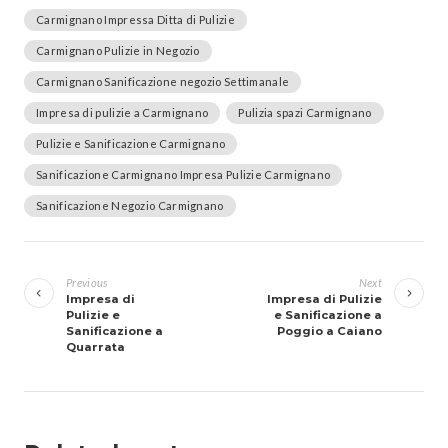
Carmignano Impressa Ditta di Pulizie
Carmignano Pulizie in Negozio
Carmignano Sanificazione negozio Settimanale
Impresa di pulizie a Carmignano
Pulizia spazi Carmignano
Pulizie e Sanificazione Carmignano
Sanificazione Carmignano Impresa Pulizie Carmignano
Sanificazione Negozio Carmignano
Navigazione
articoli
Previous
Next
Impresa di
Impresa di Pulizie
Pulizie e
e Sanificazione a
Sanificazione a
Poggio a Caiano
Quarrata