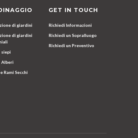
DINAGGIO
GET IN TOUCH
ione di giardini
Richiedi Informazioni
ione di giardini
Richiedi un Sopralluogo
iali
Richiedi un Preventivo
 siepi
 Alberi
e Rami Secchi