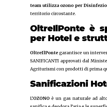
team utilizza ozono per Disinfezio
territorio circostante.
OltreIlPonte è s
per Hotel e strut
OltreIlPonte
garantisce un interven
SANIFICANTI approvati dal Ministero
Agriturismi con prodotti di prima qu
Sanificazioni Ho
L’
OZONO
è un gas naturale ad alto
sanifica e deodora l’aria e le superf