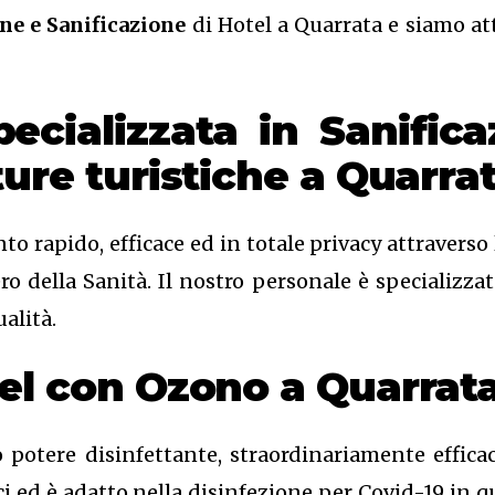
ne e Sanificazione
di Hotel a Quarrata e siamo att
pecializzata in Sanific
ture turistiche a Quarra
to rapido, efficace ed in totale privacy attravers
 della Sanità. Il nostro personale è specializzato
alità.
tel con Ozono
a Quarrat
 potere disinfettante, straordinariamente effica
ici ed è adatto nella disinfezione per Covid-19 in 