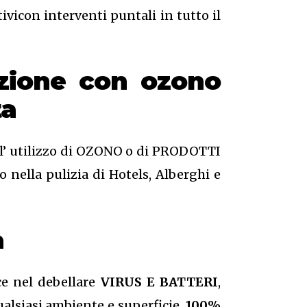
ivicon interventi puntali in tutto il
azione
con ozono
ta
o l’ utilizzo di OZONO o di PRODOTTI
 nella pulizia di Hotels, Alberghi e
a
ce nel debellare
VIRUS E BATTERI
,
qualsiasi ambiente e superficie.
100%