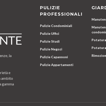
PULIZIE
GIAR
PROFESSIONALI
Manutenz
Pulizie Condominiali
Manutenz
condomin
Pulizie Uffici
Potatura
Pulizie Studi
Potatura
Pulizie Negozi
enze, la
Rimozion
Pulizie Capannoni
Pulizie Appartamenti
rietà e
n ambito
 una gamma