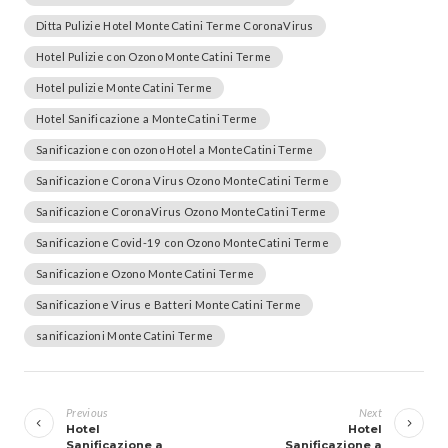
Ditta Pulizie Hotel MonteCatini Terme CoronaVirus
Hotel Pulizie con Ozono MonteCatini Terme
Hotel pulizie MonteCatini Terme
Hotel Sanificazione a MonteCatini Terme
Sanificazione con ozono Hotel a MonteCatini Terme
Sanificazione Corona Virus Ozono MonteCatini Terme
Sanificazione CoronaVirus Ozono MonteCatini Terme
Sanificazione Covid-19 con Ozono MonteCatini Terme
Sanificazione Ozono MonteCatini Terme
Sanificazione Virus e Batteri MonteCatini Terme
sanificazioni MonteCatini Terme
Navigazione
articoli
Previous
Next
Hotel
Hotel
Sanificazione a
Sanificazione a