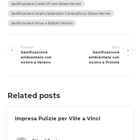
Sanificazione Covid-19 con Ozono Vernio
Sanificazione locali e laboratori CoronaVirus Ozono Vernio
Sanificazione Virus e Batteri Vernio
Navigazione
articoli
Previous
Next
Sanificazione
Sanificazione
ambientale con
ambientale con
ozono a Vaiano
ozono a Pistoia
Related posts
Impresa Pulizie per Ville a Vinci