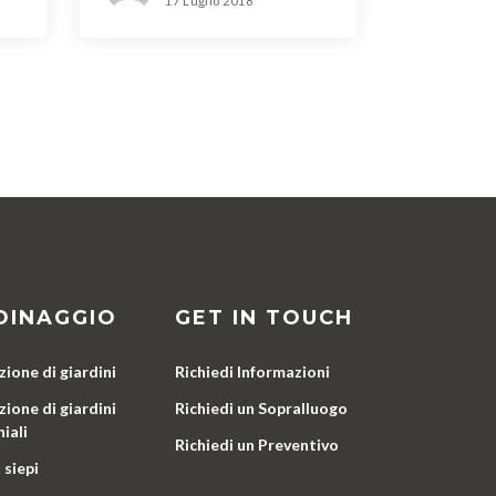
17 Luglio 2018
DINAGGIO
GET IN TOUCH
ione di giardini
Richiedi Informazioni
ione di giardini
Richiedi un Sopralluogo
iali
Richiedi un Preventivo
 siepi