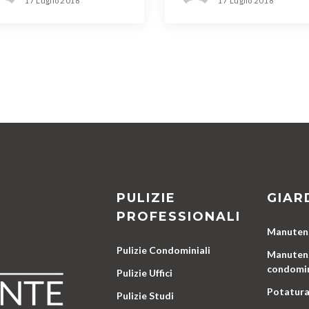
17 Luglio 2018
17 Luglio 2018
PULIZIE
GIAR
PROFESSIONALI
Manutenz
Pulizie Condominiali
Manutenz
condomin
Pulizie Uffici
Potatura
Pulizie Studi