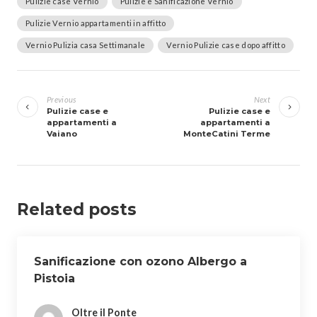
Pulizie case Vernio
Pulizie e Sanificazione Vernio
Pulizie Vernio appartamenti in affitto
Vernio Pulizia casa Settimanale
Vernio Pulizie case dopo affitto
Navigazione
articoli
Previous
Next
Pulizie case e
Pulizie case e
appartamenti a
appartamenti a
Vaiano
MonteCatini Terme
Related posts
Sanificazione con ozono Albergo a
Pistoia
Oltre il Ponte