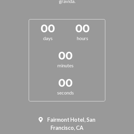
gravida.
00
00
days
hours
00
minutes
00
seconds
Fairmont Hotel, San
Francisco, CA