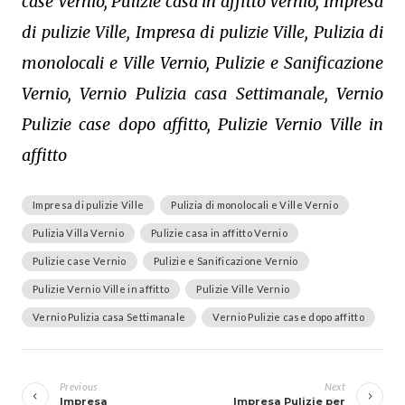
case Vernio, Pulizie casa in affitto Vernio, Impresa
di pulizie Ville, Impresa di pulizie Ville, Pulizia di
monolocali e Ville Vernio, Pulizie e Sanificazione
Vernio, Vernio Pulizia casa Settimanale, Vernio
Pulizie case dopo affitto, Pulizie Vernio Ville in
affitto
Impresa di pulizie Ville
Pulizia di monolocali e Ville Vernio
Pulizia Villa Vernio
Pulizie casa in affitto Vernio
Pulizie case Vernio
Pulizie e Sanificazione Vernio
Pulizie Vernio Ville in affitto
Pulizie Ville Vernio
Vernio Pulizia casa Settimanale
Vernio Pulizie case dopo affitto
Navigazione
articoli
Previous
Next
Impresa
Impresa Pulizie per