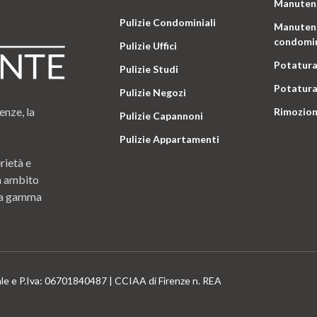
Manutenz
Pulizie Condominiali
Manutenz
condomin
Pulizie Uffici
Potatura
Pulizie Studi
Potatura
Pulizie Negozi
enze, la
Rimozion
Pulizie Capannoni
Pulizie Appartamenti
rietà e
n ambito
 una gamma
ale e P.Iva: 06701840487 | CCIAA di Firenze n. REA