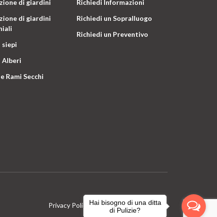
ione di giardini
Richiedi Informazioni
ione di giardini
Richiedi un Sopralluogo
iali
Richiedi un Preventivo
 siepi
 Alberi
e Rami Secchi
Hai bisogno di una ditta
Privacy Policy
Terms & Conditions
di Pulizie?