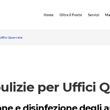
Home
Oltre il Ponte
Servizi
Ma
Uffici Quarrata
ulizie per Uffici 
ione e disinfezione degli 