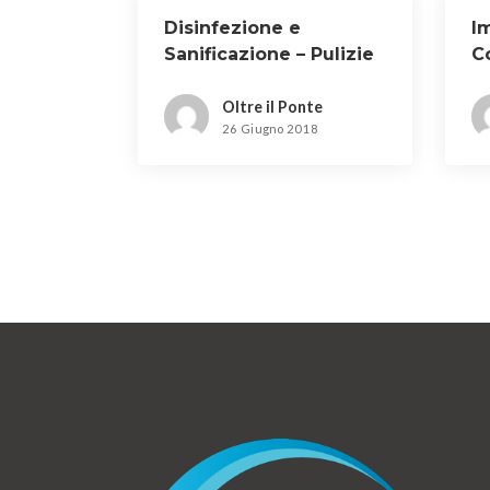
Disinfezione e
I
Sanificazione – Pulizie
C
a Prato
Oltre il Ponte
26 Giugno 2018